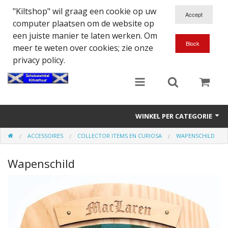
"Kiltshop" wil graag een cookie op uw
computer plaatsen om de website op
een juiste manier te laten werken. Om
meer te weten over cookies; zie onze
privacy policy.
WINKEL PER CATEGORIE
ACCESSOIRES
COLLECTOR ITEMS EN CURIOSA
WAPENSCHILD
Accessoires
Wapenschild
Doedelzakspeler
Eten en Drinken
Kilt - Kleding