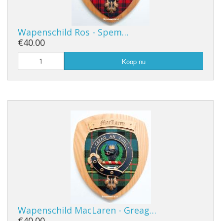
Wapenschild Ros - Spem…
€40.00
Koop nu
Wapenschild MacLaren - Greag…
€40.00