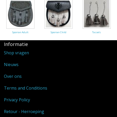
Sporran Adult
Sporran Child
Tassels
Informatie
Shop vragen
Nieuws
Over ons
Terms and Conditions
Privacy Policy
Retour - Herroeping