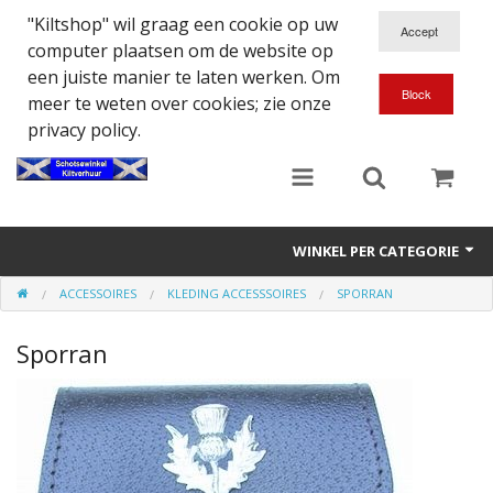
"Kiltshop" wil graag een cookie op uw
computer plaatsen om de website op
een juiste manier te laten werken. Om
meer te weten over cookies; zie onze
privacy policy.
WINKEL PER CATEGORIE
ACCESSOIRES
KLEDING ACCESSSOIRES
SPORRAN
Accessoires
Sporran
Doedelzakspeler
Eten en Drinken
Kilt - Kleding