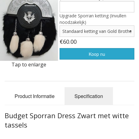
Highland Titles
Verhuur
Upgrade Sporran ketting (Invullen
noodzakelijk)
AFGEPRIJST - UITVERKOOP
€60.00
Koop nu
Tap to enlarge
Product Informatie
Specification
Budget Sporran Dress Zwart met witte
tassels