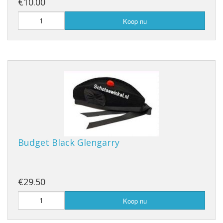
€10.00
Koop nu
Budget Black Glengarry
€29.50
Koop nu